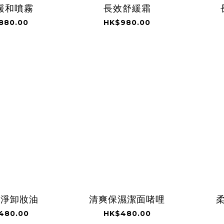
緩和噴霧
長效舒緩霜
880.00
HK$980.00
潔淨卸妝油
清爽保濕潔面啫哩
480.00
HK$480.00