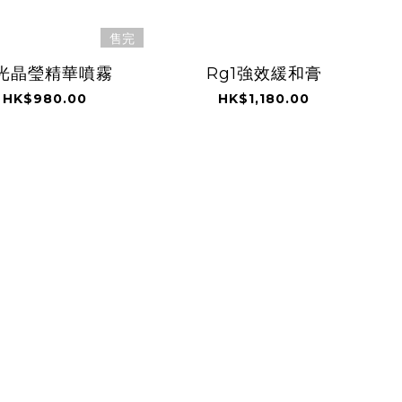
售完
光晶瑩精華噴霧
Rg1強效緩和膏
HK$980.00
HK$1,180.00