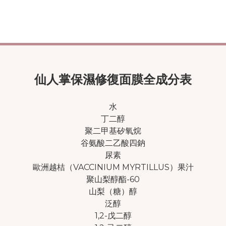
仙人掌保濕修復面膜全成分表
水
丁二醇
聚二甲基矽氧烷
谷氨酸二乙酸四鈉
尿素
歐洲越桔（VACCINIUM MYRTILLUS）果汁
聚山梨醇酯-60
山梨（糖）醇
泛醇
1,2-戊二醇