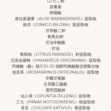
1,2-己二醇
尿囊素
檸檬酸
庫拉索蘆薈（ALOE BARBADENSIS）提取物
銀杏（GINKGO BILOBA）葉提取物
甘草酸二鉀
氫氧化鉀
甘油辛酸酯
甘油
葡萄柚（CITRUS PARADISI）籽提取物
北美金縷梅（HAMAMELIS VIRGINIANA）提取物
丙烯酸（酯）類/C10-30 烷醇丙烯酸酯交聯聚合物
迷迭香（ROSMARINUS OFFICINALIS）提取物
辛酰甘氨酸
生育酚乙酸酯
透明質酸鈉
仙人掌（OPUNTIA DILLENII）提取物
三七（PANAX NOTOGINSENG）根提取物
黃瓜（CUCUMIS SATIVUS）果提取物