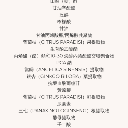
山梨（糖）醇
甘油辛酸酯
泛醇
檸檬酸
甘油
甘油丙烯酸酯/丙烯酸共聚物
葡萄柚（CITRUS PARADISI）果提取物
生育酚乙酸酯
丙烯酸（酯）類/C10-30 烷醇丙烯酸酯交聯聚合物
PCA 鈉
當歸（ANGELICA SINENSIS）提取物
銀杏（GINKGO BILOBA）葉提取物
抗壞血酸葡糖苷
黃原膠
葡萄柚（CITRUS PARADISI）籽提取物
尿囊素
三七（PANAX NOTOGINSENG）根提取物
酵母提取物
壬二酸