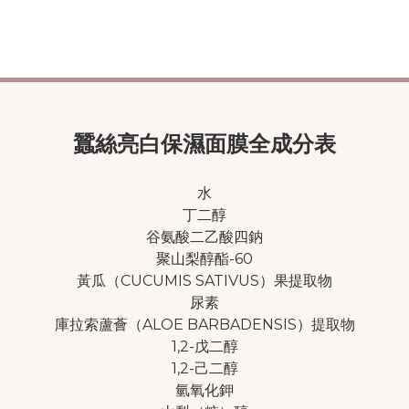
蠶絲亮白保濕面膜全成分表
水
丁二醇
谷氨酸二乙酸四鈉
聚山梨醇酯-60
黃瓜（CUCUMIS SATIVUS）果提取物
尿素
庫拉索蘆薈（ALOE BARBADENSIS）提取物
1,2-戊二醇
1,2-己二醇
氫氧化鉀