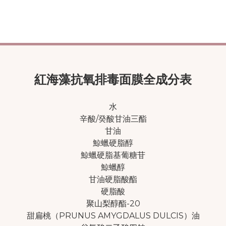
紅海藻抗氧排毒面膜全成分表
水
辛酸/癸酸甘油三酯
甘油
鯨蠟硬脂醇
鯨蠟硬脂基葡糖苷
鯨蠟醇
甘油硬脂酸酯
硬脂酸
聚山梨醇酯-20
甜扁桃（PRUNUS AMYGDALUS DULCIS）油