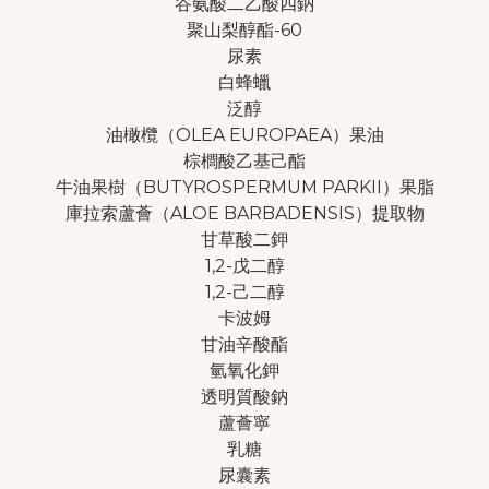
谷氨酸二乙酸四鈉
聚山梨醇酯-60
尿素
白蜂蠟
泛醇
油橄欖（OLEA EUROPAEA）果油
棕櫚酸乙基己酯
牛油果樹（BUTYROSPERMUM PARKII）果脂
庫拉索蘆薈（ALOE BARBADENSIS）提取物
甘草酸二鉀
1,2-戊二醇
1,2-己二醇
卡波姆
甘油辛酸酯
氫氧化鉀
透明質酸鈉
蘆薈寧
乳糖
尿囊素