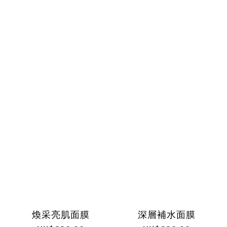
煥采亮肌面膜
深層補水面膜