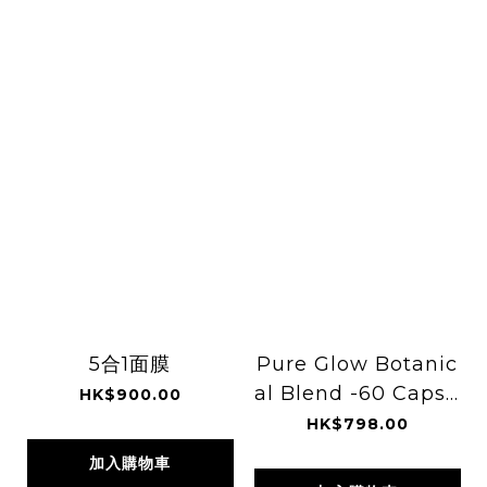
5合1面膜
Pure Glow Botanic
al Blend -60 Capsu
HK$900.00
les
HK$798.00
加入購物車