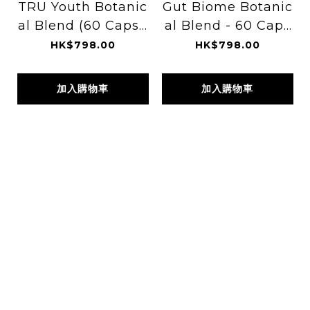
TRU Youth Botanic
Gut Biome Botanic
al Blend (60 Capsu
al Blend - 60 Caps
les)
ules
HK$798.00
HK$798.00
加入購物車
加入購物車