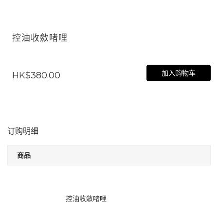
控油收斂啫哩
加入购物车
HK$380.00
订购明细
商品
控油收斂啫哩