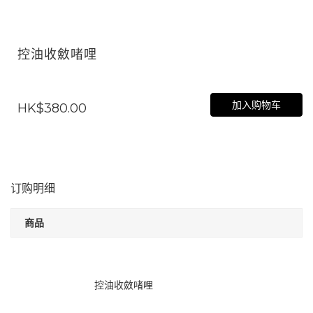
控油收斂啫哩
加入购物车
HK$380.00
订购明细
商品
控油收斂啫哩