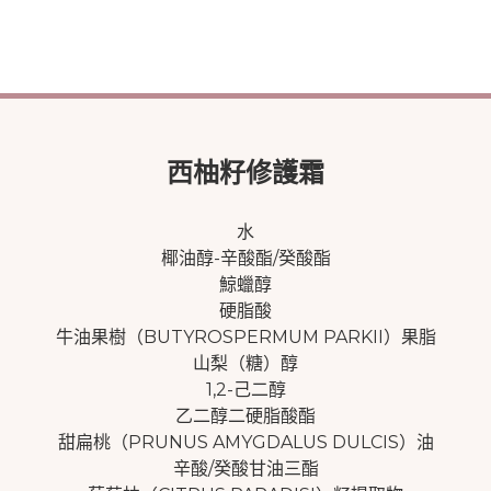
西柚籽修護霜
水
椰油醇-辛酸酯/癸酸酯
鯨蠟醇
硬脂酸
牛油果樹（BUTYROSPERMUM PARKII）果脂
山梨（糖）醇
1,2-己二醇
乙二醇二硬脂酸酯
甜扁桃（PRUNUS AMYGDALUS DULCIS）油
辛酸/癸酸甘油三酯