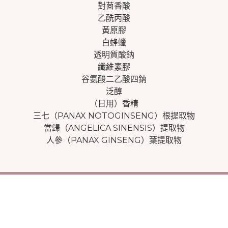
對茴香酸
乙酰丙酸
黃原膠
白蜂蠟
透明質酸鈉
纖維素膠
谷氨酸二乙酸四鈉
泛醇
（日用）香精
三七（PANAX NOTOGINSENG）根提取物
當歸（ANGELICA SINENSIS）提取物
人參（PANAX GINSENG）葉提取物