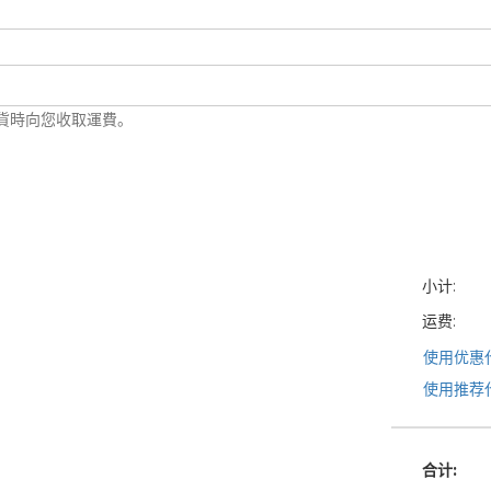
到貨時向您收取運費。
小计:
运费:
使用优惠
使用推荐
合计
: