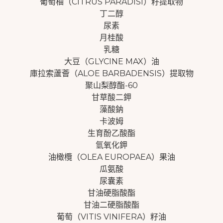
葡萄柚（CITRUS PARADISI）籽提取物
丁二醇
尿素
月桂酸
乳糖
大豆（GLYCINE MAX）油
庫拉索蘆薈（ALOE BARBADENSIS）提取物
聚山梨醇酯-60
甘草酸二鉀
藻酸鈉
卡波姆
生育酚乙酸酯
氫氧化鉀
油橄欖（OLEA EUROPAEA）果油
瓜氨酸
尿囊素
甘油硬脂酸酯
甘油二硬脂酸酯
葡萄（VITIS VINIFERA）籽油