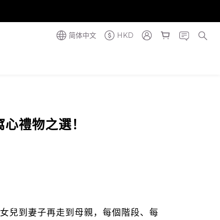
奪金獎】
奪金獎】
简体中文
HKD
窩心禮物之選！
女兒到妻子再走到母親，每個階段、每