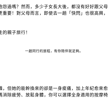
抱怨過嗎？然而，多少子女長大後，都沒有好好跟父母
更重要！對父母而言，即使去一趟「快閃」也很高興，
走的親子旅行！
一趟同行的旅程，有你陪伴就足夠。
職，但她的能幹換來的卻是一身痠痛，加上年紀愈來愈
媽消除疲勞、放鬆身體，你可以選擇全身適用的按摩椅