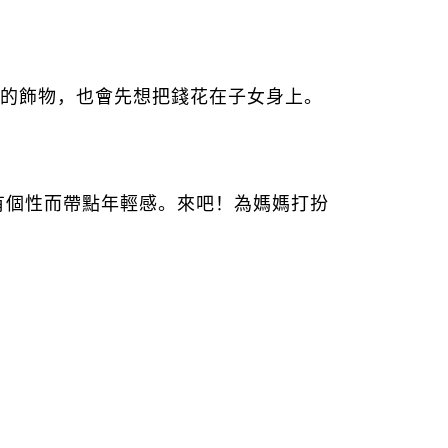
的飾物，也會先想把錢花在子女身上。
有個性而帶點年輕感。來吧！為媽媽打扮