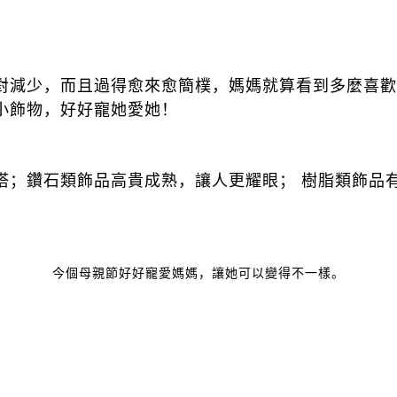
對減少，而且過得愈來愈簡樸，媽媽就算看到多麼喜歡
小飾物，好好寵她愛她！
搭；鑽石類飾品高貴成熟，讓人更耀眼； 樹脂類飾品
今個母親節好好寵愛媽媽，讓她可以變得不一樣。