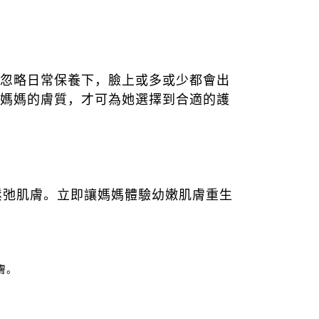
忽略日常保養下，臉上或多或少都會出
媽媽的膚質，才可為她選擇到合適的護
鬆弛肌膚。立即讓媽媽體驗幼嫩肌膚重生
膚。