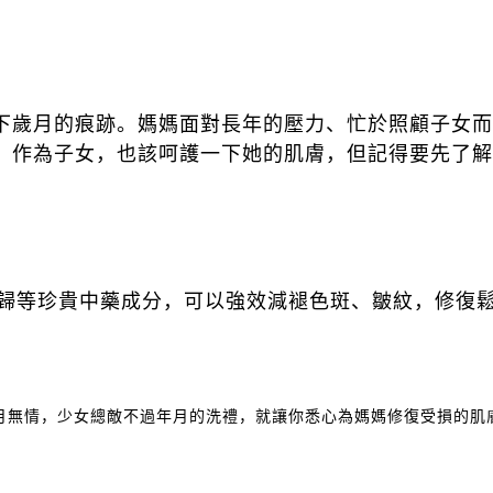
下歲月的痕跡。媽媽面對長年的壓力、忙於照顧子女而
。作為子女，也該呵護一下她的肌膚，但記得要先了解
歸等珍貴中藥成分，可以強效減褪色斑、皺紋，修復
月無情，少女總敵不過年月的洗禮，就讓你悉心為媽媽修復受損的肌