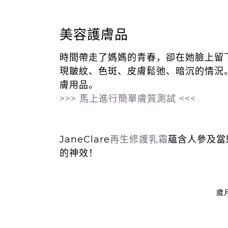
美容護膚品
時間帶走了媽媽的青春，卻在她臉上留
現皺紋、色斑、皮膚鬆弛、暗沉的情況
膚用品。
>>> 馬上進行簡單膚質測試 <<<
JaneClare
再生修護乳霜
蘊含人參及當
的神效！
歲