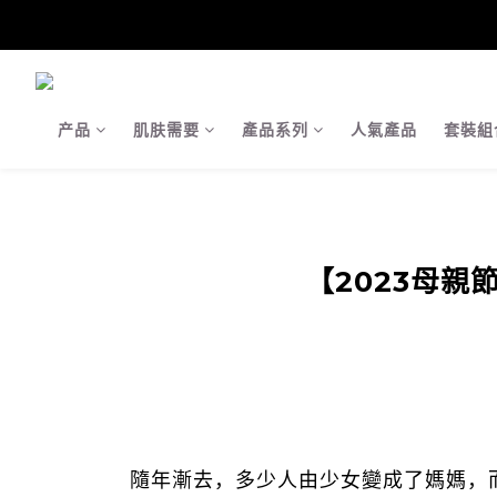
【Ja
【Ja
产品
肌肤需要
產品系列
人氣產品
套裝組
【2023母
隨年漸去，多少人由少女變成了媽媽，