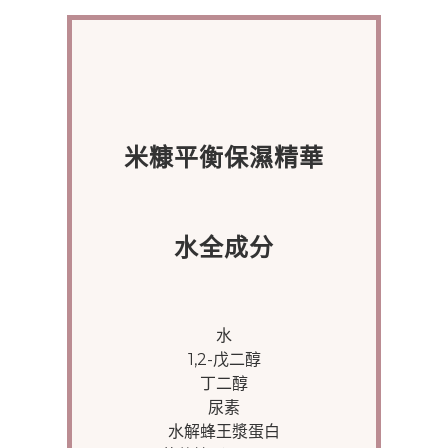
米糠平衡保濕精華
水全成分
水
1,2-戊二醇
丁二醇
尿素
水解蜂王漿蛋白