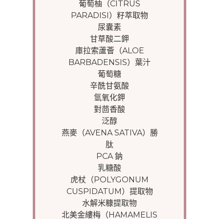
葡萄柚（CITRUS
PARADISI）籽萃取物
尿囊素
甘草酸二鉀
庫拉索蘆薈（ALOE
BARBADENSIS）葉汁
葡萄糖
辛酰甘氨酸
氫氧化鉀
對茴香酸
泛醇
燕麥（AVENA SATIVA）勝
肽
PCA 鈉
乳糖酸
虎杖（POLYGONUM
CUSPIDATUM）提取物
水解米糠提取物
北美金縷梅（HAMAMELIS