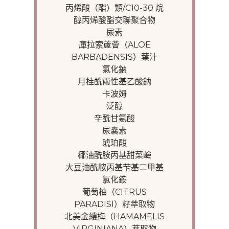
丙烯酸（酯）類/C10-30 烷
醇丙烯酸酯交聯聚合物
尿素
庫拉索蘆薈（ALOE
BARBADENSIS）葉汁
氯化鈉
月桂酰兩性基乙酸鈉
卡波姆
泛醇
辛酰甘氨酸
尿囊素
琥珀酸
椰油酰胺丙基甜菜鹼
大豆油酰胺丙基芐基二甲基
氯化銨
葡萄柚（CITRUS
PARADISI）籽萃取物
北美金縷梅（HAMAMELIS
VIRGINIANA）萃取物