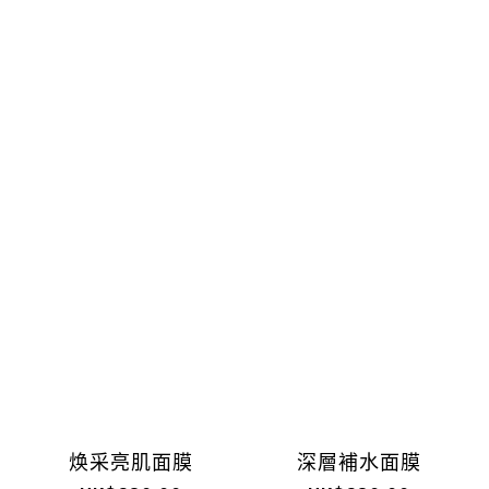
焕采亮肌面膜
深層補水面膜