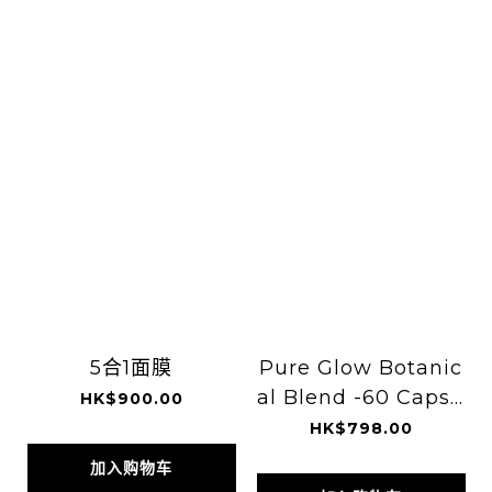
5合1面膜
Pure Glow Botanic
al Blend -60 Capsu
HK$900.00
les
HK$798.00
加入购物车