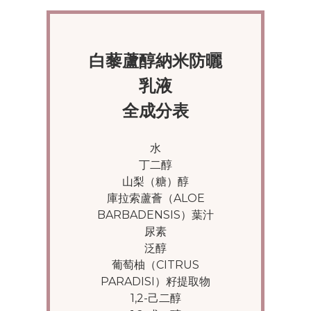
白藜蘆醇納米防曬
乳液
全成分表
水
丁二醇
山梨（糖）醇
庫拉索蘆薈（ALOE
BARBADENSIS）葉汁
尿素
泛醇
葡萄柚（CITRUS
PARADISI）籽提取物
1,2-己二醇