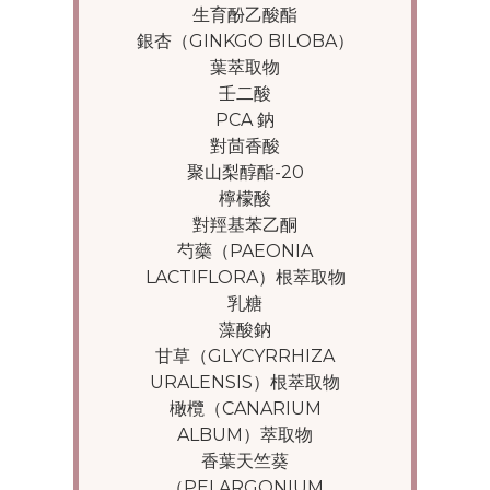
生育酚乙酸酯
銀杏（GINKGO BILOBA）
葉萃取物
壬二酸
PCA 鈉
對茴香酸
聚山梨醇酯-20
檸檬酸
對羥基苯乙酮
芍藥（PAEONIA
LACTIFLORA）根萃取物
乳糖
藻酸鈉
甘草（GLYCYRRHIZA
URALENSIS）根萃取物
橄欖（CANARIUM
ALBUM）萃取物
香葉天竺葵
（PELARGONIUM