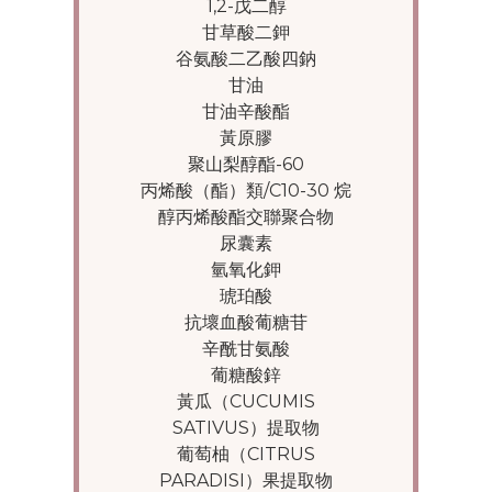
1,2-戊二醇
甘草酸二鉀
谷氨酸二乙酸四鈉
甘油
甘油辛酸酯
黃原膠
聚山梨醇酯-60
丙烯酸（酯）類/C10-30 烷
醇丙烯酸酯交聯聚合物
尿囊素
氫氧化鉀
琥珀酸
抗壞血酸葡糖苷
辛酰甘氨酸
葡糖酸鋅
黃瓜（CUCUMIS
SATIVUS）提取物
葡萄柚（CITRUS
PARADISI）果提取物