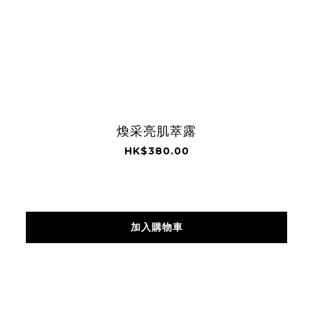
煥采亮肌萃露
HK$380.00
加入購物車