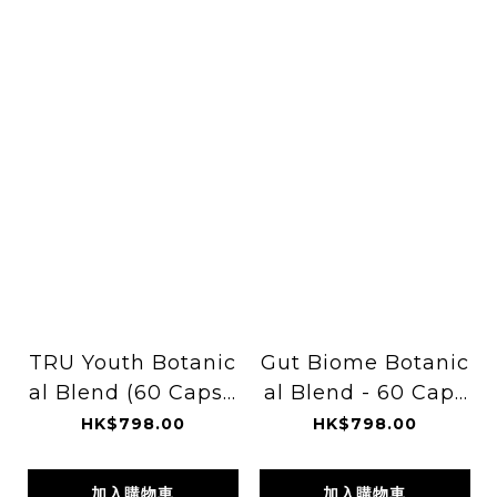
TRU Youth Botanic
Gut Biome Botanic
al Blend (60 Capsu
al Blend - 60 Caps
les)
ules
HK$798.00
HK$798.00
加入購物車
加入購物車