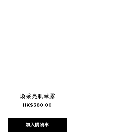
煥采亮肌萃露
HK$380.00
加入購物車