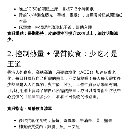
晚上10:30前關燈上床，目標7–8小時睡眠
睡前1小時避免藍光（手機、電腦），改用暖黃燈或閱讀紙
本書
床頭放一杯溫暖的玫瑰杞子茶，幫助入睡
實踐重點：長期堅持，皮膚彈性可提升20%以上，細紋明顯減
少。
2. 控制熱量 + 優質飲食：少吃才是
王道
香港人外食多、高糖高油，易導致糖化（AGEs）加速皮膚老
化。每日只攝取自己所需的熱量，不要超標喔！每人每天需要多
少熱量是因人而異的，與年齡、性別、工作性質及活動量有關。
可以利用網上資源了解自己所需的熱量，亦可以看看衛生防護中
心提供的
《熱量知多少》
，看看平日食物的卡路里。
實踐指南 - 凍齡飲食清單
：
多吃抗氧化食物：藍莓、奇異果、牛油果、菜、堅果
補充優質蛋白：雞胸、魚、三文魚