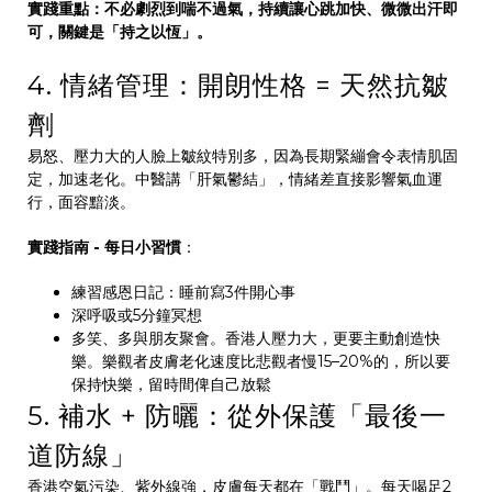
實踐重點：不必劇烈到喘不過氣，持續讓心跳加快、微微出汗即
可，關鍵是「持之以恆」。
4. 情緒管理：開朗性格 = 天然抗皺
劑
易怒、壓力大的人臉上皺紋特別多，因為長期緊繃會令表情肌固
定，加速老化。中醫講「肝氣鬱結」，情緒差直接影響氣血運
行，面容黯淡。
實踐指南 - 每日小習慣
：
練習感恩日記：睡前寫3件開心事
深呼吸或5分鐘冥想
多笑、多與朋友聚會。香港人壓力大，更要主動創造快
樂。樂觀者皮膚老化速度比悲觀者慢15–20%的，所以要
保持快樂，留時間俾自己放鬆
5. 補水 + 防曬：從外保護「最後一
道防線」
香港空氣污染、紫外線強，皮膚每天都在「戰鬥」。每天喝足2