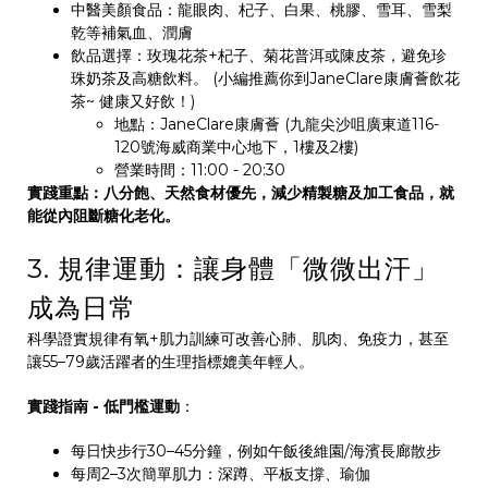
中醫美顏食品：龍眼肉、杞子、白果、桃膠、雪耳、雪梨
乾等補氣血、潤膚
飲品選擇：玫瑰花茶+杞子、菊花普洱或陳皮茶，避免珍
珠奶茶及高糖飲料。 (小編推薦你到JaneClare康膚薈飲花
茶~ 健康又好飲！)
地點：JaneClare康膚薈 (九龍尖沙咀廣東道116-
120號海威商業中心地下，1樓及2樓)
營業時間：11:00 - 20:30
實踐重點：八分飽、天然食材優先，減少精製糖及加工食品，就
能從內阻斷糖化老化。
3. 規律運動：讓身體「微微出汗」
成為日常
科學證實規律有氧+肌力訓練可改善心肺、肌肉、免疫力，甚至
讓55–79歲活躍者的生理指標媲美年輕人。
實踐指南 - 低門檻運動
：
每日快步行30–45分鐘，例如午飯後維園/海濱長廊散步
每周2–3次簡單肌力：深蹲、平板支撐、瑜伽