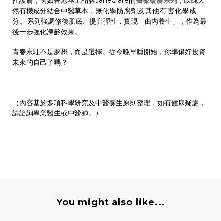
性護膚，例如香港本土品牌JaneClare的
薔薇凝膚系列
，以純天
然有機成分結合中醫草本，無
化學
防腐劑
及其他有害化學成
分。
系列強調修復肌底、提升彈性，實現「由內養生」，作為最
後一步強化凍齡效果。
青春永駐不是夢想，而是選擇。從今晚早睡開始，你準備好投資
未來的自己了嗎？
（內容基於多項科學研究及中醫養生原則整理，如有健康疑慮，
請諮詢專業醫生或中醫師。）
You might also like...