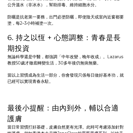
公升溫水（非冰水），幫助排毒、維持細胞水分。
防曬是抗老第一要務，出門必塗防曬，即使陰天或室內近窗都要
塗，每2–3小時補塗一次。
6. 持之以恆 + 心態調整：青春是長
期投資
無論科學還是中醫，都強調「中年改變，晚年收成」。Lazarus
教授50歲才徹底轉變生活，30多年後仍無病無藥。
當以上習慣成為生活一部分，你會發現只係每日做好基本功，就
已經可以實現青春永駐。
最後小提醒：由內到外，輔以合適
護膚
當日常習慣打好基礎，皮膚自然更有光澤。此時可考慮添加針對