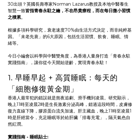
30出頭？英國長壽專家Norman Lazarus教授及本地中醫養生
智慧一致
皆指青春永駐之鑰，不在昂貴療程，而在每日微小習慣
之積累
。
根據多項科學研究，衰老速度70%由生活方式決定，而非純粹基
因。「未老先衰」的6大原因，包括生活習慣、飲食、睡眠、情
緒等。
今日小編會以科學與中醫雙角度，為香港人量身打造「青春永駐
實踐指南」，讓你從今天開始逆齡，實現青春永駐！
1. 早睡早起 + 高質睡眠：每天的
「細胞修復黃金期」
香港人最常犯的錯誤就是熬夜追劇、滑手機到凌晨。研究顯示，
晚上11時至凌晨2時是生長激素分泌高峰，錯過這段時間，皮膚修
復力直線下降，膠原蛋白流失加速。肝主藏血，晚上11時至凌晨1
時是肝經當令，充足睡眠等於給肝臟「排毒充電」，隔天氣色自
然紅潤。
實踐指南 - 睡眠貼士: