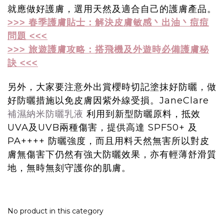
就應做好護膚，選用天然及適合自己的護膚產品。
>>> 春季護膚貼士：解決皮膚敏感丶出油丶痘痘
問題 <<<
>>> 旅遊護膚攻略：搭飛機及外遊時必備護膚秘
訣 <<<
另外，大家要注意外出賞櫻時切記塗抹好防曬，做
好防曬措施以免皮膚因紫外線受損。JaneClare
補濕納米防曬乳液
利用到新型防曬原料，抵效
UVA及UVB兩種傷害，提供高達 SPF50+ 及
PA++++ 防曬強度，而且用料天然無害所以對皮
膚無傷害下仍然有強大防曬效果，亦有輕薄舒滑質
地，無時無刻守護你的肌膚。
No product in this category