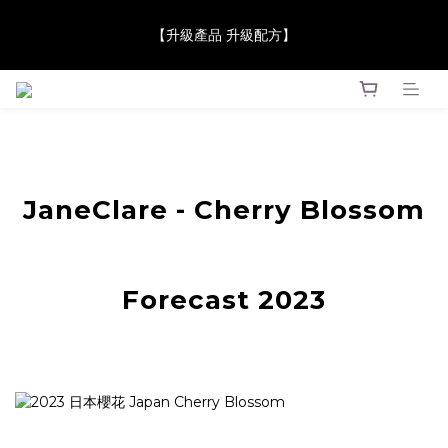
【JaneClare 康膚薈在iida Award Milan 2024 Professional 
【升級產品 升級配方】
Award 勇奪金獎】
【JaneClare 康膚薈在iida Award Milan 2024 Professional 
Award 勇奪金獎】
JaneClare - Cherry Blossom
Forecast 2023