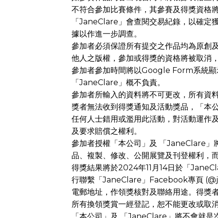
不符合參加比賽條件，其參賽及得獎資格
「JaneClare」會查閱交易紀錄，以
據以作進一步調查。
參加者必須保證所有提交之作品均為原創
他人之版權，參加或得獎的資格將被取消，不
參加者參加時間將以Google Form系
「JaneClare」概不負責。
​​參加者所輸入的資料將不可更改，所有
獎者無法收到得獎通知及活動獎品，「本
任何人士錯用或濫用此活動，對活動運作及其
及要求賠償之權利。
參加者授權「本公司」及 「JaneClar
品、複製、修改、公開展覽及刊登權利，
得獎結果將於2024年11月14日於「JaneClare」F
行聯繫「JaneClare」Facebook專頁 (@ja
電郵地址，作領獎核對及聯絡用途。得獎者必
所有換領獎賞一經登記，恕不能更改或取
「本公司」及 「JaneClare」將不