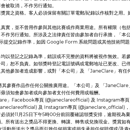
將會被取消，不作另行通知。
確定獲獎賞之資格。客人必須保留有關訂單電郵/紀錄以作核對之用
及真實，並不曾用作參與其他比賽或作商業用途。所有權限（包
作另行通知。所涉及之法律責任皆由參加者自行承擔，「本公司」及
統顯示提交記錄作準，如因 Google Form 系統問題或其他技
資料均以登記之記錄為準，錯誤或不完整的資料將被視作無效。若
公司」恕不負責。如領獎時登記電話號碼或電郵地址已更改、已
他參加者造成影響，或對「本公司」及 「JaneClare」有
e」將其參賽作品作任何公關推廣用途。「本公司」及 「JaneCl
而毋須知會參加者或向參加者支付任何費用或報酬。
acebook專頁 (@janeclareofficial) 及 Instagram專頁
neclareofficial) 及 Instagram專頁 (@janeclare_
須於11月25日下午5時00分前回覆確認領獎安排，逾期視為
消。所有送出之獎品不得更換、轉讓、轉售或兌換現金。獎賞如
會就是次活動所送出之獎品而引致任何損害或損失承担任何賠償或/