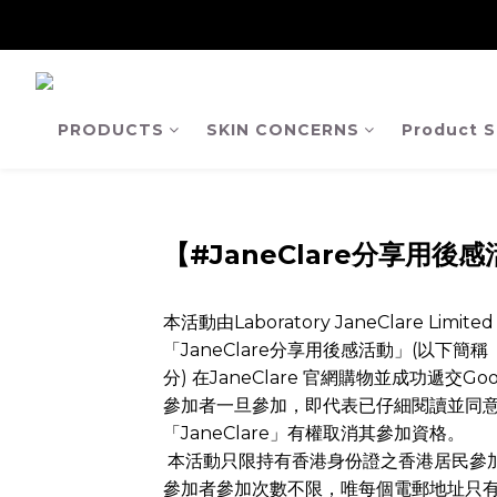
【Ja
【Ja
PRODUCTS
SKIN CONCERNS
Product S
【#JaneClare分享用後
本活動由Laboratory JaneClare Lim
「JaneClare分享用後感活動」(以下簡稱「
分) 在JaneClare 官網購物並成功遞交
參加者一旦參加，即代表已仔細閱讀並同
「JaneClare」有權取消其參加資格。
本活動只限持有香港身份證之香港居民參
參加者參加次數不限，唯每個電郵地址只