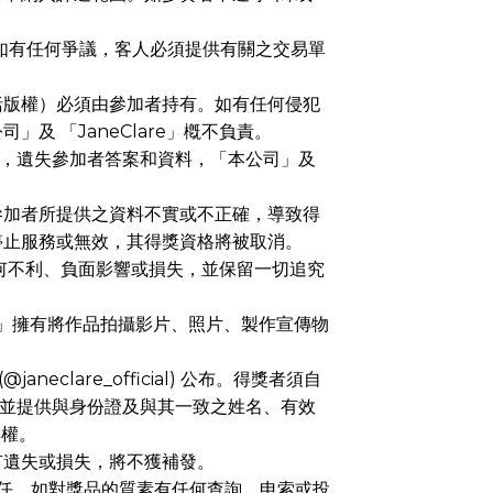
。如有任何爭議，客人必須提供有關之交易單
括版權）必須由參加者持有。如有任何侵犯
 「JaneClare」槪不負責。
術問題，遺失參加者答案和資料，「本公司」及
參加者所提供之資料不實或不正確，導致得
停止服務或無效，其得獎資格將被取消。
任何不利、負面影響或損失，並保留一切追究
are」擁有將作品拍攝影片、照片、製作宣傳物
(@janeclare_official) 公布。得獎者須自
official)，並提供與身份證及與其一致之姓名、有效
棄權。
有遺失或損失，將不獲補發。
及責任，如對獎品的質素有任何查詢、申索或投