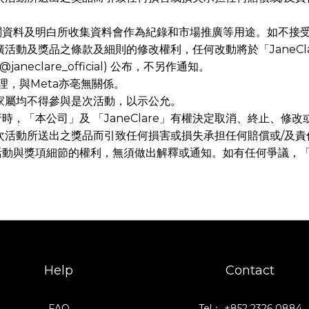
關資料及明白所收集資料會作為紀錄和市場推廣等用途。如不接
推廣活動及獎品之條款及細則的修改權利，任何改動將於「JaneClar
專頁 (@janeclare_official) 公布，不另作通知。
理，與Meta亦亳無關係。
及其家屬均不得參與是次活動，以示公允。
，「本公司」及 「JaneClare」有權決定取消、終止、修
會就是次活動所送出之獎品而引致任何損害或損失承担任何賠償或/及責
改活動與獎項細節的權利，無須做出解釋或通知。如有任何爭議，「本公
Help
Contact
FAQ
Tel： +852 2326 0884