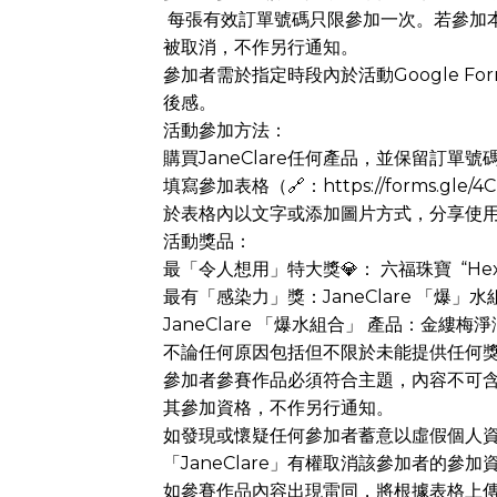
每張有效訂單號碼只限參加一次。若參加
被取消，不作另行通知。
參加者需於指定時段內於活動Google F
後感。
活動參加方法：
購買JaneClare任何產品，並保留訂單號
填寫參加表格（🔗：https://forms.gle/4C
於表格內以文字或添加圖片方式，分享使用Ja
活動獎品：
最「令人想用」特大獎💎： 六福珠寶 “Hexic
最有「感染力」獎：JaneClare 「爆」水組
JaneClare 「爆水組合」 產品：金縷
不論任何原因包括但不限於未能提供任何獎品，
參加者參賽作品必須符合主題，內容不可含暴
其參加資格，不作另行通知。
如發現或懷疑任何參加者蓄意以虛假個人
「JaneClare」有權取消該參加者的參加
如參賽作品內容出現雷同，將根據表格上傳