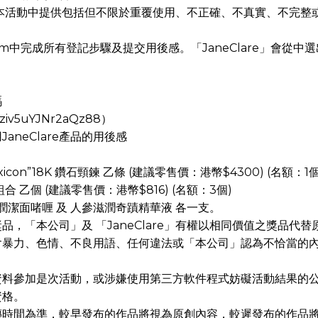
本活動中提供包括但不限於重覆使用、不正確、不真實、不完整
orm中完成所有登記步驟及提交用後感。「JaneClare」會從
碼
ziv5uYJNr2aQz88）
neClare產品的用後感
on”18K 鑽石頸鍊 乙條 (建議零售價：港幣$4300) (名額：1個
合 乙個 (建議零售價：港幣$816) (名額：3個)
梅淨潤潔面啫喱 及 人參滋潤奇蹟精華液 各一支。
「本公司」及 「JaneClare」有權以相同價值之獎品代替原
力、色情、不良用語、任何違法或「本公司」認為不恰當的內容，「
資料參加是次活動，或涉嫌使用第三方軟件程式妨礙活動結果的
資格。
時間為準，較早發布的作品將視為原創內容，較遲發布的作品將