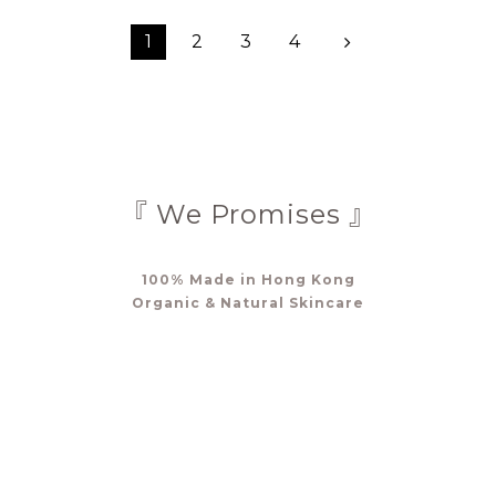
1
2
3
4
『 We Promises 』
100% Made in Hong Kong
Organic & Natural Skincare