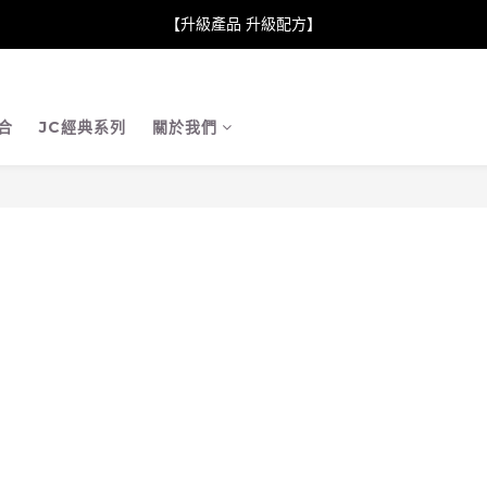
neClare 康膚薈在iida Award Milan 2024 Professional Award 勇
【升級產品 升級配方】
neClare 康膚薈在iida Award Milan 2024 Professional Award 勇
合
JC經典系列
關於我們