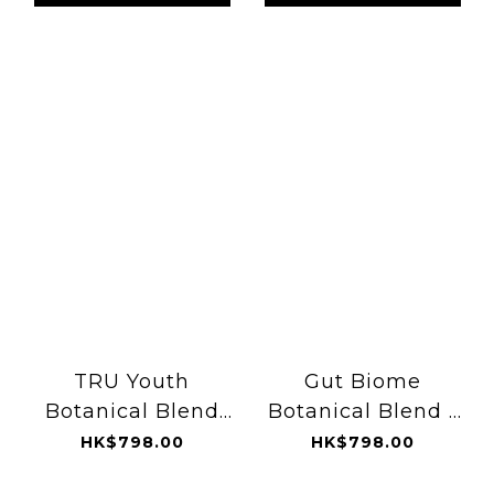
TRU Youth
Gut Biome
Botanical Blend
Botanical Blend -
(60 Capsules)
60 Capsules
HK$798.00
HK$798.00