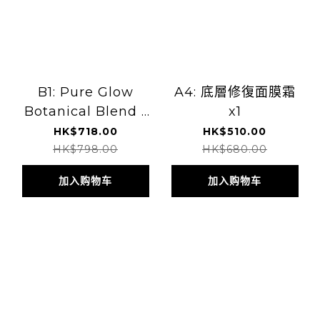
B1: Pure Glow
A4: 底層修復面膜霜
Botanical Blend /
x1
Gut Biome
HK$718.00
HK$510.00
Botanical Blend
HK$798.00
HK$680.00
/Tru Youth
加入购物车
加入购物车
Botanical Blend -
60 Capsules 1瓶 (請
備註所需保健品)