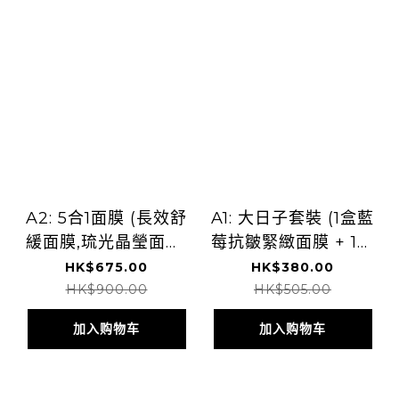
A2: 5合1面膜 (長效舒
A1: 大日子套裝 (1盒藍
緩面膜,琉光晶瑩面膜,
莓抗皺緊緻面膜 + 1片
深層補水面膜,煥采亮
蠶絲亮白保濕面膜)
HK$675.00
HK$380.00
肌面膜, 多重肽緊緻面
HK$900.00
HK$505.00
膜 (各一片)
加入购物车
加入购物车