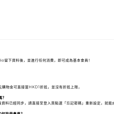
JC Studio留下資料後，並進行任何消費，即可成為基本會員！
，1元購物金可直接當HKD1折抵，並沒有折抵上限，
嗎？
您的會員資料已經同步，請直接至登入頁點選「忘記密碼」重新設定，就能
應如何註冊會員？