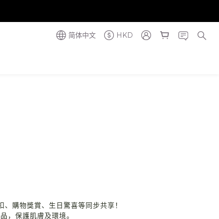
奪金獎】
奪金獎】
简体中文
HKD
館，會員折扣、購物獎賞、生日驚喜等同步共享！
護膚品，保護肌膚及環境。