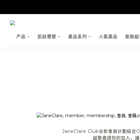
【Ja
【Ja
产品
肌肤需要
產品系列
人氣產品
套裝組
JaneClare Club全新會員計劃結
誠摯邀請你的加入，讓我