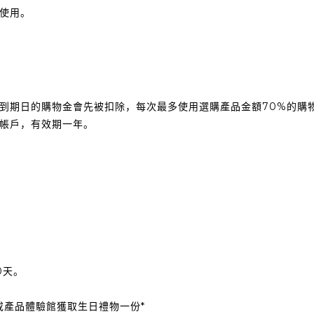
使用。
到期日的購物金會先被扣除，每次最多使用選購產品金額70%的購
帳戶，有效期一年。
0天。
店或產品體驗館獲取生日禮物一份*