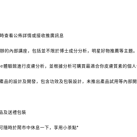
時查看公佈詳情或接收推廣訊息
re舉辦的內部講座，包括並不限於博士成分分析，明星好物推薦等主題
Clare體驗館進行皮膚分析，並根據分析可購買最適合你皮膚質素的個
are的產品的設計及開發，包含功效及包裝設計，未推出產品試用等內部
產品及送禮包裝
，可隨時於鬧市中休息一下，享用小茶點*