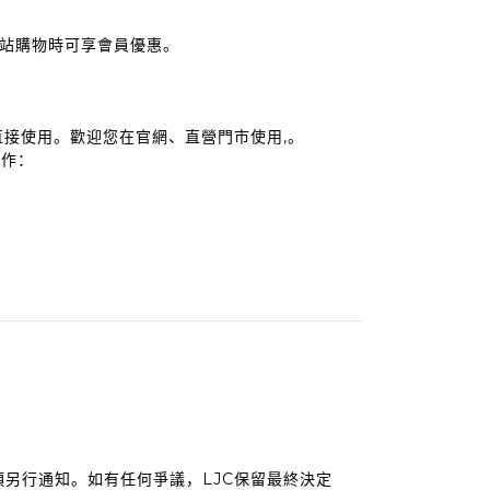
網站購物時可享會員優惠。
直接使用。歡迎您在官網、直營門市使用,。
操作：
準，而毋須另行通知。如有任何爭議，LJC保留最終決定