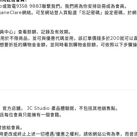
atsApp或致電9358 9883聯繫我們。我們將為你安排註冊成為會員。
aneClare網絡。可至網站登入頁點選「忘記密碼」設定密碼，於
員中心」查看餘額、記錄及有效期。
，可用於不限商品，並可與優惠代碼並用，該訂單價錢多於200就可以
想要折抵的購物金金額，並同時看到購物金餘額，可依照以下步驟
 網站 ，官方店舖， JC Studio 產品體驗館，不包括其他銷售點。
且每位會員只能擁有一個會籍。
發放給會員。
d (LJC) 保留隨時更改或終止上述一切禮遇/優惠之權利，請依網站公佈為