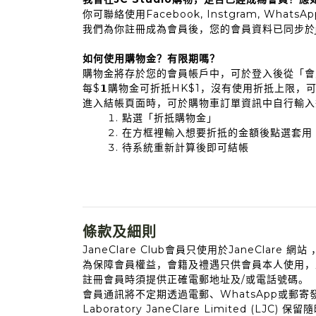
你可聯絡使用Facebook, Instgram, Wh
我們為你註冊成為會員後，您的會員資料已同步於j
如何使用購物金？有限期嗎？
購物金將存於您的會員帳戶中，可於登入後從「會
每$𝟭購物金可折抵HK$1，沒有使用折抵上限
進入結帳頁面時，可於購物車訂單資訊中自行輸入
點選「折抵購物金」
在方框裡輸入想要折抵的金額後點選套用
待系統重新計算後即可結帳
條款及細則
JaneClare Club會員只使用於JaneClare
為保障會員權益，會籍及禮遇只供會員本人使用，
註冊會員時須提供正確電郵地址及/或電話號碼。
會員通訊將不定期透過電郵、WhatsApp或郵寄
Laboratory JaneClare Limite