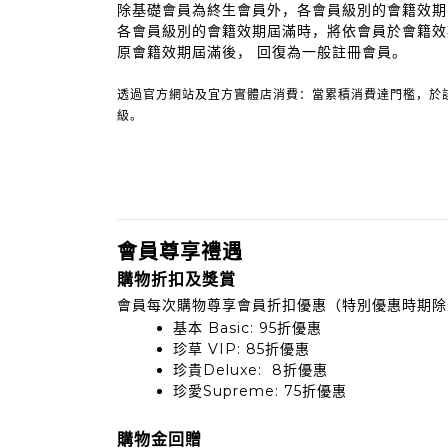
除基礎會員為終生會員外，各會員級別的會籍效期，
各會員級別的會籍效期屆滿時，將依會員於會籍效
原會籍效期屆滿後， 回復為一般註冊會員。
透過官方網站及宜方實體店消費：當累積消費達門檻，於該筆訂
級。
會員尊享禮遇
購物折扣及獎賞
會員每次購物尊享會員折扣優惠（特別優惠時期除
基本 Basic: 95折優惠
珍草 VIP: 85折優惠
珍貴Deluxe: 8折優惠
珍愛Supreme: 75折優惠
購物金回贈