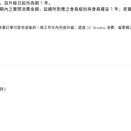
自升級日起均為期 1 年。
期內之實際消費金額，延續所對應之會員級別與會員權益 1 年；若
單付款完成後的 1 個工作天內完成升級；透過 JC Studio 消費：當累
外）