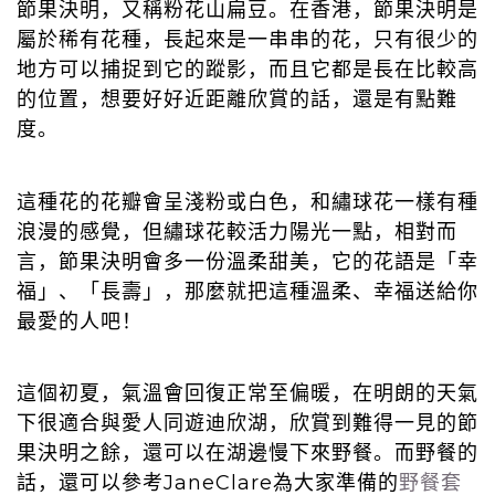
節果決明，又稱粉花山扁豆。在香港，節果決明是
屬於稀有花種，長起來是一串串的花，只有很少的
地方可以捕捉到它的蹤影，而且它都是長在比較高
的位置，想要好好近距離欣賞的話，還是有點難
度。
這種花的花瓣會呈淺粉或白色，和繡球花一樣有種
浪漫的感覺，但繡球花較活力陽光一點，相對而
言，節果決明會多一份溫柔甜美，它的花語是「幸
福」、「長壽」，那麼就把這種溫柔、幸福送給你
最愛的人吧！
這個初夏，氣溫會回復正常至偏暖，在明朗的天氣
下很適合與愛人同遊迪欣湖，欣賞到難得一見的節
果決明之餘，還可以在湖邊慢下來野餐。而野餐的
話，還可以參考JaneClare為大家準備的
野餐套