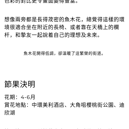
色彩的對比更令畫面變得豐富。
想像兩旁都是長得荗密的魚木花，總覺得這樣的環
境很適合坐在附近的長椅、或者靠在天橋上的欄
杆，和摯友一起說着自己的理想及未來。
魚木花開得低調，卻溫暖了這繁榮的街道。
節果決明
花期：4-6月
賞花地點：中環美利酒店、大角咀櫻桃街公園、迪
欣湖