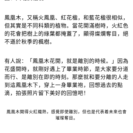
鳳凰木，又稱火鳳凰、紅花楹，和藍花楹很相似，
但其實是不同科類的植物。當花開滿樹時，火紅色
的花會把樹上的綠葉都掩蓋了，顯得燦爛奪目，絕
不遜於秋季的楓樹。
有人說：「鳳凰木花開，就是離別的時候。」因為
花盛開時，就剛好遇上了畢業時節，是大家要分道
而行、是離別在即的時刻。那麼就和要分離的人走
到這鳳凰木下，穿上一身畢業袍，回想過去的點
滴，拍張照片留下美好的回憶吧！
鳳凰木開得火紅織熱，感覺即使離別，但也是代表着未來也會
璀璨奪目。