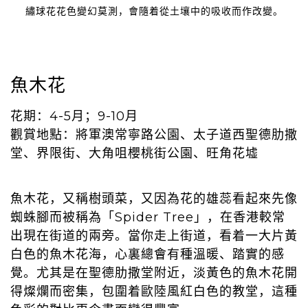
繡球花花色變幻莫測，會隨着從土壤中的吸收而作改變。
魚木花
花期：4-5月；9-10月
觀賞地點：將軍澳常寧路公園、太子道西聖德肋撒
堂、界限街、大角咀櫻桃街公園、旺角花墟
魚木花，又稱樹頭菜，又因為花的雄蕊看起來先像
蜘蛛腳而被稱為「Spider Tree」，在香港較常
出現在街道的兩旁。當你走上街道，看着一大片黃
白色的魚木花海，心裏總會有種溫暖、踏實的感
覺。尤其是在聖德肋撒堂附近，淡黃色的魚木花開
得燦爛而密集，包圍着歐陸風紅白色的教堂，這種