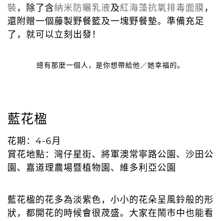
裝
，除了含
納米防曬乳液
及
紅海藻抗氧排毒面膜
，
還附贈一個藤製野餐籃及一塊野餐墊。準備充足
了，就可以立刻出發！
總有那麼一個人，是你想帶給他／她幸福的。
藍花楹
花期：4-6月
賞花地點：灣仔星街、將軍澳常寧路公園、沙田公
園、嘉道理農場暨植物園、維多利亞公園
藍花楹的花多為淡紫色，小小的花朵呈風鈴般的形
狀，都開花的時候會很荗盛。大家在鬧市中也能看