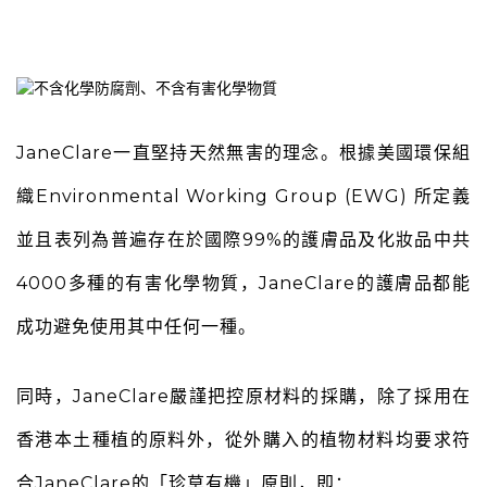
JaneClare一直堅持天然無害的理念。根據美國環保組
織Environmental Working Group (EWG) 所定義
並且表列為普遍存在於國際99%的護膚品及化妝品中共
4000多種的有害化學物質，JaneClare的護膚品都能
成功避免使用其中任何一種。
同時，JaneClare嚴謹把控原材料的採購，除了採用在
香港本土種植的原料外，從外購入的植物材料均要求符
合JaneClare的「珍草有機」原則，即：