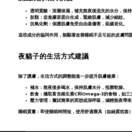
透明質酸
：深層保濕，補充熬夜後流失的水分，保持
肽類
：促進膠原蛋白生成，緊緻肌膚，減少細紋。
抗氧化劑
：保護肌膚免受自由基傷害，延緩老化。
這些成分的協同作用，能顯著改善睡眠不足引起的皮膚問
夜貓子的生活方式建議
除了護膚，生活方式的調整能進一步提升肌膚健康：
補水
：熬夜後多喝水，保持肌膚水分，抵禦乾燥。
飲食
：攝取富含維生素C和Omega-3的食物，如
壓力管理
：嘗試簡單的冥想或深呼吸，減輕熬夜帶來
睡眠質量
：即使睡眠時間短，使用舒適寢具（如絲質枕套