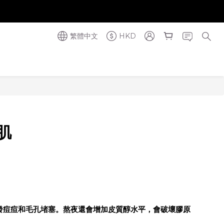
奪金獎】
奪金獎】
繁體中文
HKD
肌
發痘痘和毛孔堵塞。熬夜還會增加皮質醇水平，會破壞膠原