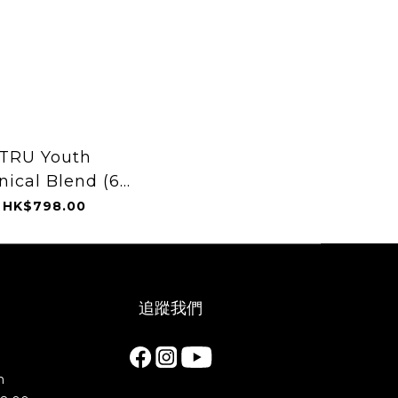
TRU Youth
nical Blend (60
Capsules)
HK$798.00
追蹤我們
m