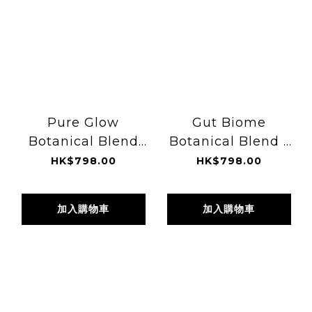
Pure Glow
Gut Biome
Botanical Blend
Botanical Blend -
-60 Capsules
60 Capsules
HK$798.00
HK$798.00
加入購物車
加入購物車