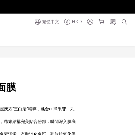
奪金獎】
奪金獎】
繁體中文
HKD
立即購買
面膜
照漢方"三白湯"精粹，糅合α-熊果苷、九
膜，纖維結構完美貼合臉部，瞬間深入肌底
善色素沉澱，有助淡化色斑，強效抗氧化保