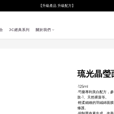
neClare 康膚薈在iida Award Milan 2024 Professional Award 勇
【升級產品 升級配方】
neClare 康膚薈在iida Award Milan 2024 Professional Award 勇
合
JC經典系列
關於我們
琉光晶瑩
·125ml
·芍藥專利美白配方，參
肽-1、天然裸藻等。
·輕柔細緻的羽絨綿面
修護。
·抑制黑色素生成，改