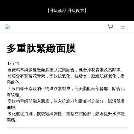
【JaneClare 康膚薈在iida Award Milan 2024 Professional 
【升級產品 升級配方】
Award 勇奪金獎】
【JaneClare 康膚薈在iida Award Milan 2024 Professional 
Award 勇奪金獎】
多重肽緊緻面膜
·125ml
·薔薇精萃與多種緻顏多重肽完美融合，糅合原花青素及當歸等。
·藍莓含有豐富花青素，高效抗氧化、抗發炎，延緩肌膚老化，提
亮膚色。
·面膜由椰子萃取的生物纖維素製成，完美緊貼面部輪廓，貼合肌
膚紋理。
·高效精萃瞬間融入肌底，注入抗衰老能量並補充養分，賦活肌膚
細胞。
·淡化皺紋痕跡，恢復緊緻彈性，重塑立體輪廓，顯著提升水潤飽
滿感。