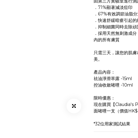
由第三方實驗室進行測
．71%顯著減淡痘印
．67%有效調節油脂分
．快速舒緩暗瘡引起的
．抑制細菌同時去除頑
．採用天然無刺激成分
內的所有膚質
只需三天，讓您的肌膚
美。
產品內容：
祛油淨滑萃露 -15ml
控油收斂啫哩 -10ml
限時優惠：
現在購買【Claudia'
面啫哩一支（價值HK$4
*32位用家測試結果