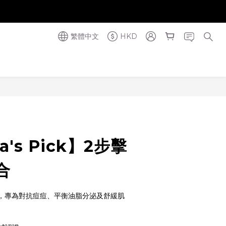
奪金獎】
奪金獎】
繁體中文
HKD
立即購買
ia's Pick】2步擊
合
印，專為對抗痘痘、平衡油脂分泌及舒緩肌