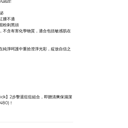
試認證:
泌
紅腫不適
固粉刺黑頭
，不含有害化學物質，適合包括敏感肌在
在純淨呵護中重拾澄淨光彩，綻放自信之
s Pick】2步擊退痘痘組合，即贈清爽保濕潔
80)！