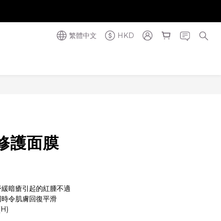
奪金獎】
奪金獎】
繁體中文
HKD
立即購買
修護面膜
舒緩暗瘡引起的紅腫不適
同時令肌膚回復平滑
(H)