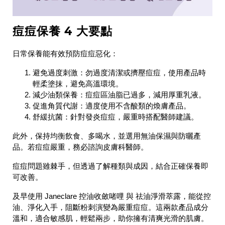
痘痘保養 4 大要點
日常保養能有效預防痘痘惡化：
避免過度刺激
：勿過度清潔或擠壓痘痘，使用產品時
輕柔塗抹，避免高溫環境。
減少油類保養
：痘痘區油脂已過多，減用厚重乳液。
促進角質代謝
：適度使用不含酸類的煥膚產品。
舒緩抗菌
：針對發炎痘痘，嚴重時搭配醫師建議。
此外，保持均衡飲食、多喝水，並選用無油保濕與防曬產
品。若痘痘嚴重，務必諮詢皮膚科醫師。
痘痘問題雖棘手，但透過了解種類與成因，結合正確保養即
可改善。
及早使用 Janeclare
控油收斂啫哩
與
祛油淨滑萃露
，能從控
油、淨化入手，阻斷粉刺演變為嚴重痘痘。這兩款產品成分
溫和，適合敏感肌，輕鬆兩步，助你擁有清爽光滑的肌膚。