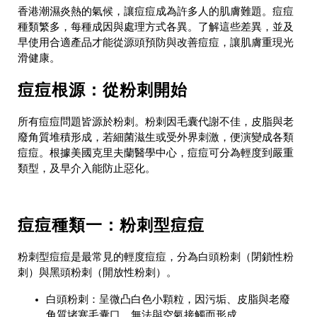
香港潮濕炎熱的氣候，讓痘痘成為許多人的肌膚難題。痘痘
種類繁多，每種成因與處理方式各異。了解這些差異，並及
早使用合適產品才能從源頭預防與改善痘痘，讓肌膚重現光
滑健康。
痘痘根源：從粉刺開始
所有痘痘問題皆源於粉刺。粉刺因毛囊代謝不佳，皮脂與老
廢角質堆積形成，若細菌滋生或受外界刺激，便演變成各類
痘痘。根據美國克里夫蘭醫學中心，痘痘可分為輕度到嚴重
類型，及早介入能防止惡化。
痘痘種類一：粉刺型痘痘
粉刺型痘痘是最常見的輕度痘痘，分為白頭粉刺（閉鎖性粉
刺）與黑頭粉刺（開放性粉刺）。
白頭粉刺
：呈微凸白色小顆粒，因污垢、皮脂與老廢
角質堵塞毛囊口，無法與空氣接觸而形成。