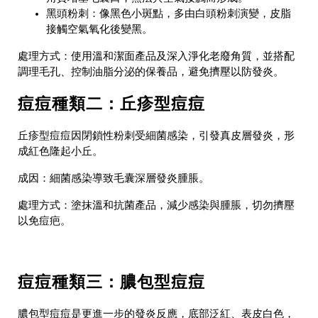
黑頭粉刺
：像黑色小斑點，多由白頭粉刺演變，皮脂
接觸空氣氧化後變黑。
處理方式
：使用溫和潔面產品及深入淨化老廢角質，並搭配
調理毛孔、控制油脂分泌的保養品，避免擠壓以防發炎。
痘痘種類二：丘疹型痘痘
丘疹型痘痘因閉鎖性粉刺受細菌感染，引發真皮層發炎，形
成紅色隆起小丘。
成因
：細菌感染導致毛囊深層發炎腫脹。
處理方式
：塗抹溫和抗菌產品，減少感染與腫脹，切勿擠壓
以免痘疤。
痘痘種類三：膿包型痘痘
膿包型痘痘是更進一步的發炎反應，底部泛紅、表皮白色，