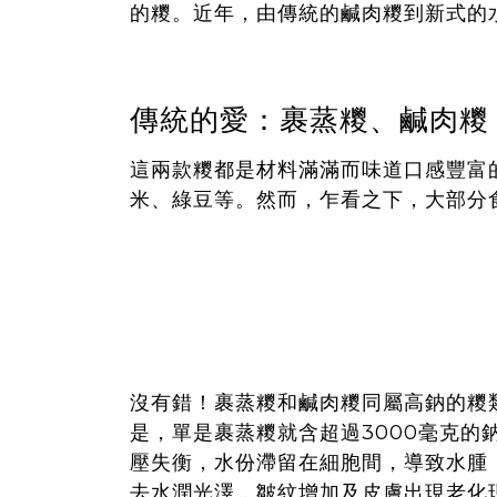
的糭。近年，由傳統的鹹肉糭到新式的
傳統的愛：裹蒸糭、鹹肉糭
這兩款糭都是材料滿滿而味道口感豐富
米、綠豆等。然而，乍看之下，大部分
沒有錯！裹蒸糭和鹹肉糭同屬高鈉的糭
是，單是裹蒸糭就含超過3000毫克的
壓失衡，水份滯留在細胞間，導致水腫
去水潤光澤，皺紋增加及皮膚出現老化