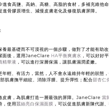
少進食高鹽、高鈉、高糖、高脂的食材，多補充維他命
促進骨膠原增生、減慢皮膚老化及修復肌膚屏障。
：
保養最基礎而不可漠視的一個步驟，做對了才能有助改
後，選用JaneClare
HA平衡爽膚水
，可以好好平
蹟精華液
，可以進行深層保濕，讓肌膚濕潤柔嫩。
更年輕、有活力，當然，人不會永遠維持年輕的狀態，
眼部肌膚撫平細紋、消除浮腫、提升彈性；配合
甜杏仁
皮膚，為肌膚打造一層最強的屏障。JaneClare
當
時，使用
蠶絲亮白保濕面膜
，可以促進肌膚新陳代謝、