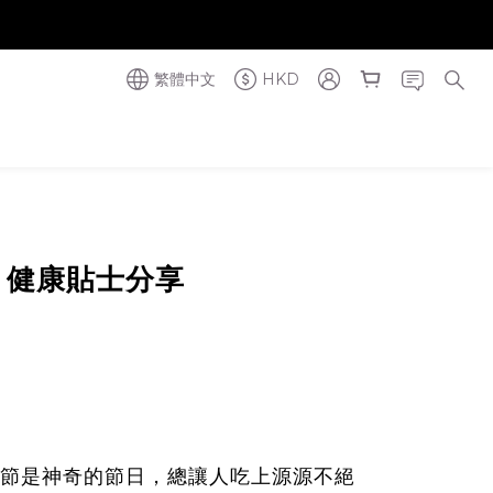
奪金獎】
奪金獎】
繁體中文
HKD
+ 健康貼士分享
節是神奇的節日，總讓人吃上源源不絕