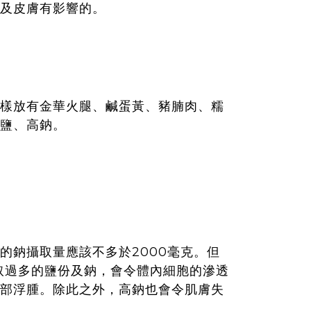
及皮膚有影響的。
樣放有金華火腿、鹹蛋黃、豬腩肉、糯
鹽、高鈉。
的鈉攝取量應該不多於2000毫克。但
攝取過多的鹽份及鈉，會令體內細胞的滲透
部浮腫。除此之外，高鈉也會令肌膚失