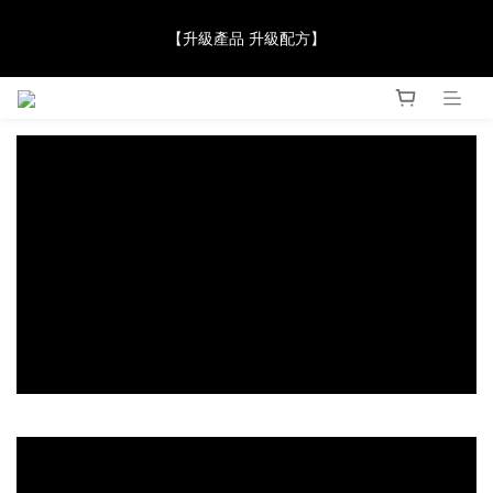
【JaneClare 康膚薈在iida Award Milan 2024 Professional 
【升級產品 升級配方】
Award 勇奪金獎】
【JaneClare 康膚薈在iida Award Milan 2024 Professional 
Award 勇奪金獎】