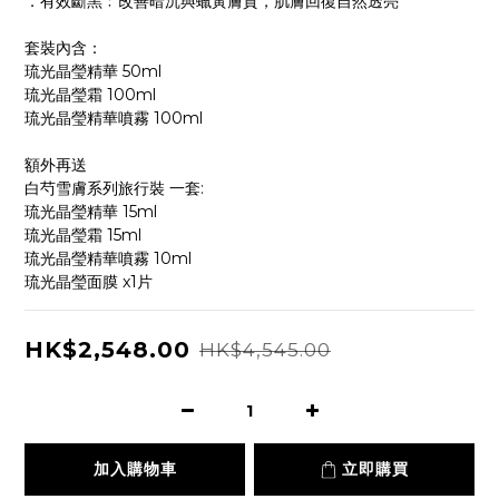
．有效斷黑﹕改善暗沉與蠟黃膚質，肌膚回復自然透亮
套裝內含：
琉光晶瑩精華 50ml
琉光晶瑩霜 100ml 
琉光晶瑩精華噴霧 100ml
額外再送 
白芍雪膚系列旅行裝 一套:
琉光晶瑩精華 15ml
琉光晶瑩霜 15ml 
琉光晶瑩精華噴霧 10ml
琉光晶瑩面膜 x1片
HK$2,548.00
HK$4,545.00
加入購物車
立即購買