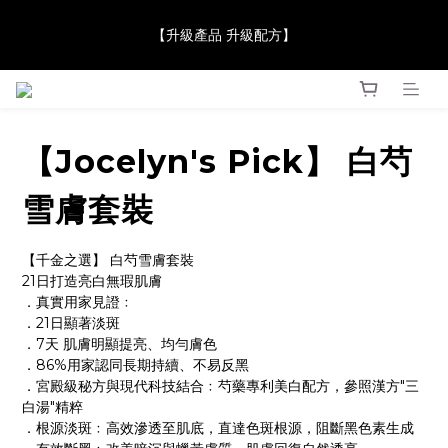
【JaneClare 康膚薈在iida Award Milan 2024 Professional 
【升級產品 升級配方】
Award 勇奪金獎】
【JaneClare 康膚薈在iida Award Milan 2024 Professional 
Award 勇奪金獎】
【Jocelyn's Pick】 白芍
雪膚套裝
【千金之選】 白芍雪膚套裝
21日打造亮白無瑕肌膚 
．真實用家見證﹕
．21日顯著淡斑
．7天 肌膚明顯提亮、均勻膚色
．86%用家認同長期持續、不易反黑
．宮殿級秘方與現代科技結合﹕芍藥專利美白配方，參照漢方"三
白湯"精粹
．根源淡斑﹕高效滲透至肌底，直達色斑根源，阻斷黑色素生成