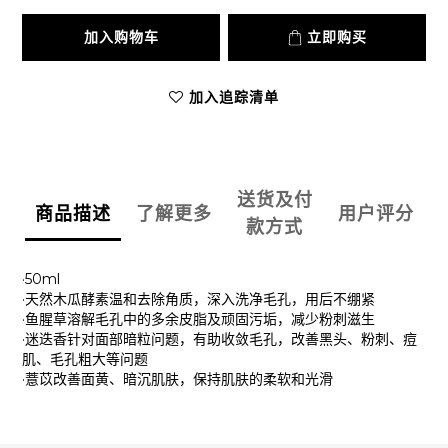
加入购物车
立即购买
加入追踪清单
送货及付
商品描述
了解更多
用户评分
款方式
·50ml
·天然木瓜酵素温和去除角质，深入洗净毛孔，用后不绷紧
·鱼腥草溶解毛孔中的多余皮脂及顽固污垢，减少粉刺滋生
·迷迭香针对面部暗粒问题，有助收敛毛孔，改善黑头、粉刺、痘
肌、毛孔粗大等问题
·薏苡改善面黄、暗沉肌肤，保持肌肤的柔软和光滑