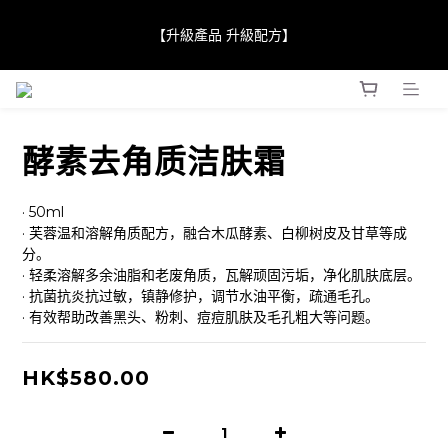
【JaneClare 康膚薈在iida Award Milan 2024 Professional 
【升級產品 升級配方】
Award 勇奪金獎】
【JaneClare 康膚薈在iida Award Milan 2024 Professional 
Award 勇奪金獎】
酵素去角质洁肤霜
· 50ml
· 芙蓉温和溶解角质配方，融合木瓜酵素、白柳树皮及甘草等成
分。
· 轻柔溶解多余油脂和老废角质，瓦解顽固污垢，净化肌肤底层。
· 抗菌抗炎抗过敏，镇静修护，调节水油平衡，疏通毛孔。
· 有效帮助改善黑头、粉刺、痘痘肌肤及毛孔粗大等问题。
HK$580.00