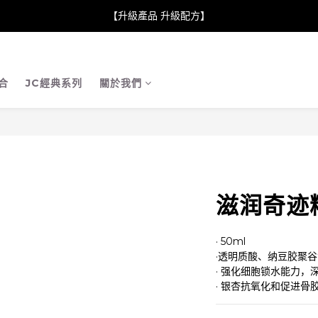
neClare 康膚薈在iida Award Milan 2024 Professional Award 勇
【升級產品 升級配方】
neClare 康膚薈在iida Award Milan 2024 Professional Award 勇
合
JC經典系列
關於我們
滋润奇迹
· 50ml
·透明质酸、纳豆胶聚
· 强化细胞锁水能力，
· 银杏抗氧化和促进