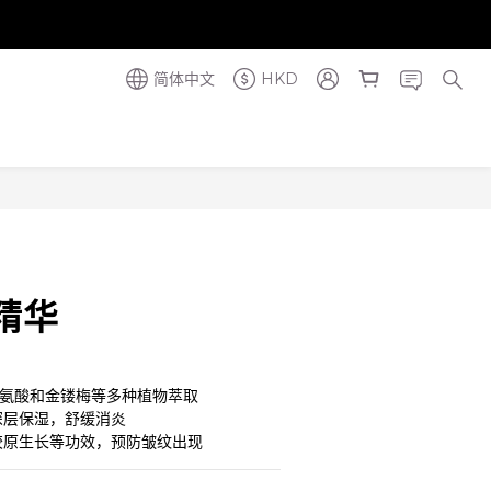
奪金獎】
奪金獎】
简体中文
HKD
立即购买
精华
谷氨酸和金镂梅等多种植物萃取
深层保湿，舒缓消炎
骨胶原生长等功效，预防皱纹出现