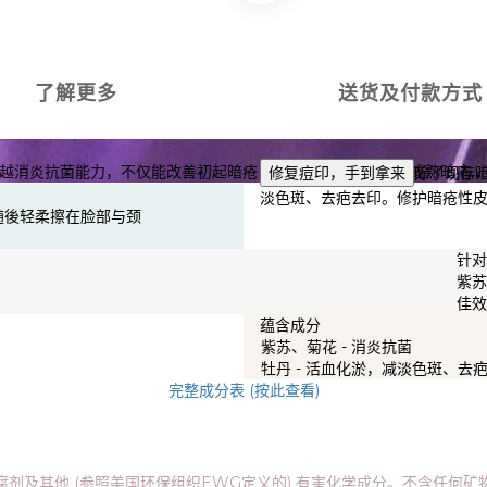
了解更多
送货及付款方式
卓越消炎抗菌能力，不仅能改善初起暗疮，避免恶化，也可对抗成熟暗疮,
修复痘印，手到拿来
除了现存
淡色斑、去疤去印。修护暗疮性
随後轻柔擦在脸部与颈
针
紫
佳
蕴含成分
紫苏、菊花 - 消炎抗菌
牡丹 - 活血化淤，减淡色斑、去
完整成分表 (按此查看)
剂及其他 (参照美国环保组织EWG定义的) 有害化学成分。不含任何