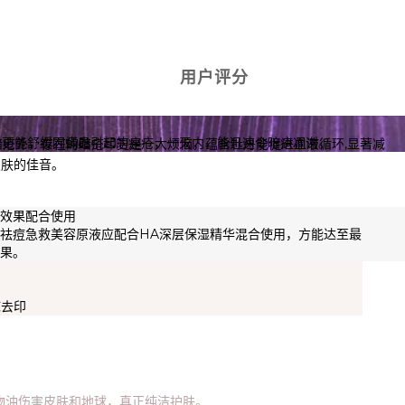
用户评分
，更能舒缓因蟎蟲引起的痤疮，一天内，能迅速令暗疮凋谢。
暗疮外，存在的暗疮印更是一大烦恼，蕴含牡丹能促进血液循环,显著减
皮肤的佳音。
对效果配合使用
苏祛痘急救美容原液应配合HA深层保湿精华混合使用，方能达至最
效果。
疤去印
矿物油伤害皮肤和地球，真正纯洁护肤。