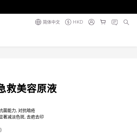
奪金獎】
奪金獎】
简体中文
HKD
急救美容原液
炎抗菌能力, 对抗暗疮
 显著减淡色斑, 去疤去印
)