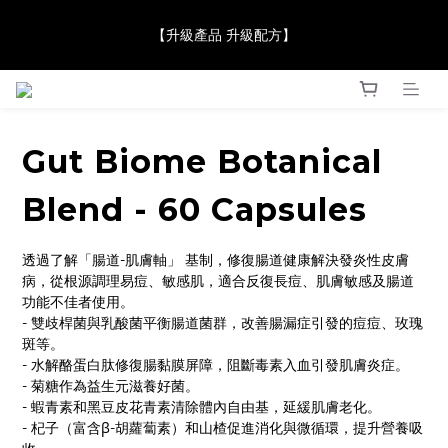
【JaneClare 康膚薈在iida Award Milan 2024 Professional 
【升級產品 升級配方】
Award 勇奪金獎】
【JaneClare 康膚薈在iida Award Milan 2024 Professional 
Award 勇奪金獎】
Gut Biome Botanical
Blend - 60 Capsules
透過了解「腸道-肌膚軸」 基制，修復腸道健康解決發炎性皮膚
病，從根源調理易痘、敏感肌，適合反復長痘、肌膚敏感及腸道
功能不佳者使用。
- 雙歧桿菌與乳酸菌平衡腸道菌群，改善腸漏症引發的痘痘、玫瑰
斑等。
- 水解酪蛋白肽修復腸黏膜屏障，阻斷毒素入血引發肌膚炎症。
- 菊糖作為益生元滋養好菌。
- 蝦青素和黑豆皮花青素清除體內自由基，延緩肌膚老化。
- 杞子（富含β-胡蘿蔔素）和山楂促進消化與微循環，提升營養吸