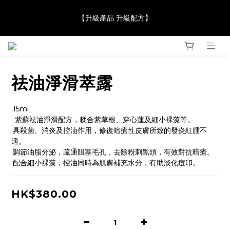
【JaneClare 康膚薈在iida Award Milan 2024 Professional 
【升級產品 升級配方】
Award 勇奪金獎】
【JaneClare 康膚薈在iida Award Milan 2024 Professional 
Award 勇奪金獎】
祛油淨滑萃露
·15ml
· 紫蘇祛油淨滑配方，糅合紫草根、穿心蓮及細小裸藻等。
·具殺菌、消炎及控油作用，修復暗瘡性皮膚所致的發炎紅腫不
適。
·調節油脂分泌，疏通阻塞毛孔，去除粉刺黑頭，有效對抗暗瘡。
·配合細小裸藻，控油同時為肌膚補充水分，有助淡化痘印。
HK$380.00