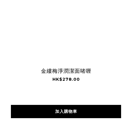
金縷梅淨潤潔面啫喱
HK$278.00
加入購物車