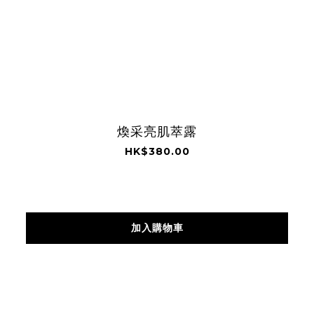
煥采亮肌萃露
HK$380.00
加入購物車