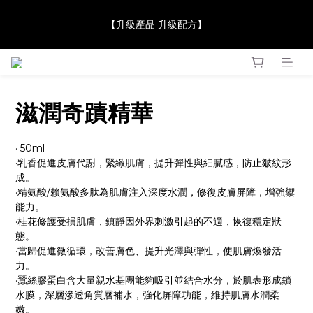
【JaneClare 康膚薈在iida Award Milan 2024 Professional 
【升級產品 升級配方】
Award 勇奪金獎】
【JaneClare 康膚薈在iida Award Milan 2024 Professional 
Award 勇奪金獎】
滋潤奇蹟精華
· 50ml
·乳香促進皮膚代謝，緊緻肌膚，提升彈性與細膩感，防止皺紋形
成。
·精氨酸/賴氨酸多肽為肌膚注入深度水潤，修復皮膚屏障，增強禦
能力。
·桂花修護受損肌膚，鎮靜因外界刺激引起的不適，恢復穩定狀
態。
·當歸促進微循環，改善膚色、提升光澤與彈性，使肌膚煥發活
力。
·蠶絲膠蛋白含大量親水基團能夠吸引並結合水分，於肌表形成鎖
水膜，深層滲透角質層補水，強化屏障功能，維持肌膚水潤柔
嫩。