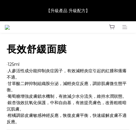
【JaneClare 康膚薈在iida Award Milan 2024 Professional 
【升級產品 升級配方】
Award 勇奪金獎】
【JaneClare 康膚薈在iida Award Milan 2024 Professional 
Award 勇奪金獎】
長效舒緩面膜
·125ml
·人參活性成分能抑制炎症因子，有效減輕炎症引起的紅腫和瘙癢
不適。
·甘草酸二鉀抑制組織胺分泌，減輕炎症反應，調節肌膚微生態平
衡。
·葡萄糖增強皮膚鎖水機制，有效減少水分流失，維持水潤狀態。
·銀杏強效抗氧化保護，中和自由基，有效提亮膚色，改善粗糙暗
沉肌膚。
·柑橘調節皮膚敏感神經反應，恢復皮膚平衡，快速緩解皮膚不適
反應。