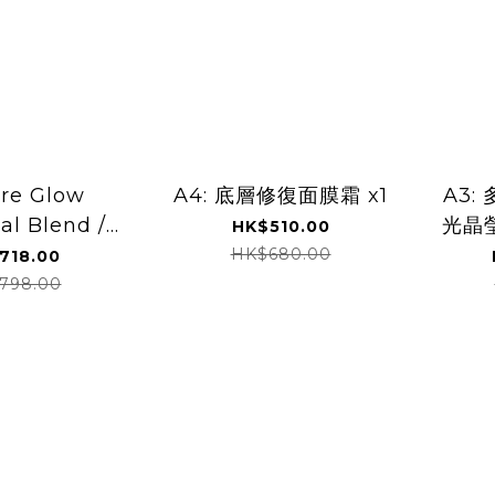
ure Glow
A4: 底層修復面膜霜 x1
A3:
al Blend /
光晶
HK$510.00
 Biome
膜
HK$680.00
718.00
cal Blend
798.00
 Youth
Blend - 60
瓶 (請備註
保健品)