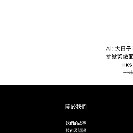
A1: 大日
抗皺緊緻面
亮白
HK$
HK$
關於我們
我們的故事
技術及認證