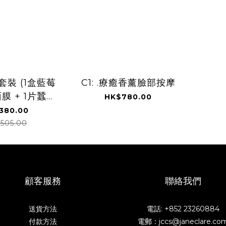
子套裝 (1盒藍莓
C1: .療癒香薰臉部按摩
膜 + 1片蠶絲
HK$780.00
保濕面膜)
380.00
505.00
顧客服務
聯絡我們
送貨方法
電話: +852 23260884
付款方法
電郵：jccs@janeclare.co