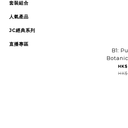
套裝組合
人氣產品
JC經典系列
直播專區
B1: P
Botanic
Gut
HK$
Botani
HK$
/Tru
Botanical 
Capsules 1
所需