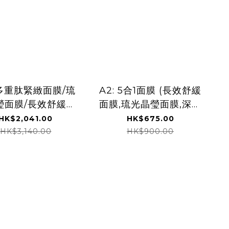
 多重肽緊緻面膜/琉
A2: 5合1面膜 (長效舒緩
瑩面膜/長效舒緩面
面膜,琉光晶瑩面膜,深層
 任何三盒面膜
補水面膜,煥采亮肌面膜,
HK$2,041.00
HK$675.00
多重肽緊緻面膜 (各一
HK$3,140.00
HK$900.00
片)